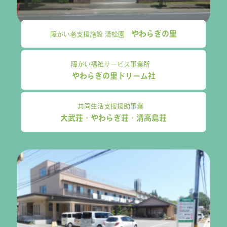
やわらぎの里
障がい者支援施設 清松園
障がい福祉サービス事業所
やわらぎの里ドリーム社
共同生活支援援助事業
大武荘・やわらぎ荘・清高島荘