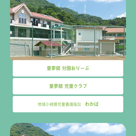
童夢館 分園おりーぶ
童夢館 児童クラブ
わかば
地域小規模児童養護施設